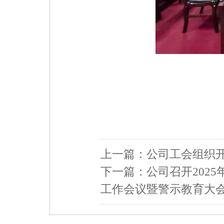
上一篇：
公司工会组织开
下一篇：
公司召开202
工作会议暨警示教育大